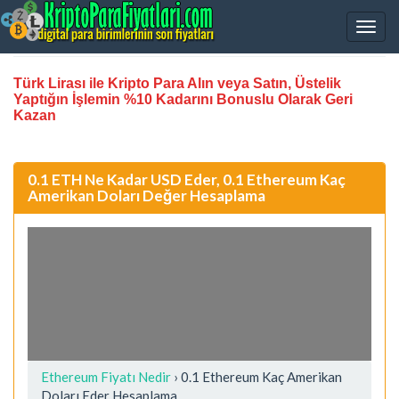
Türk Lirası ile Kripto Para Alın veya Satın, Üstelik
Yaptığın İşlemin %10 Kadarını Bonuslu Olarak Geri
Kazan
0.1 ETH Ne Kadar USD Eder, 0.1 Ethereum Kaç
Amerikan Doları Değer Hesaplama
Ethereum Fiyatı Nedir
›
0.1 Ethereum Kaç Amerikan
Doları Eder Hesaplama