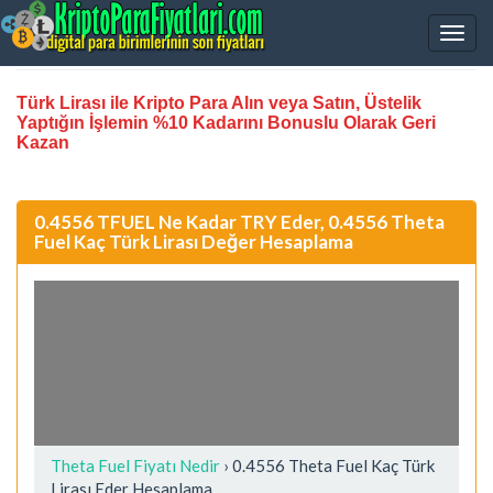
Türk Lirası ile Kripto Para Alın veya Satın, Üstelik
Yaptığın İşlemin %10 Kadarını Bonuslu Olarak Geri
Kazan
0.4556 TFUEL Ne Kadar TRY Eder, 0.4556 Theta
Fuel Kaç Türk Lirası Değer Hesaplama
Theta Fuel Fiyatı Nedir
›
0.4556 Theta Fuel Kaç Türk
Lirası Eder Hesaplama