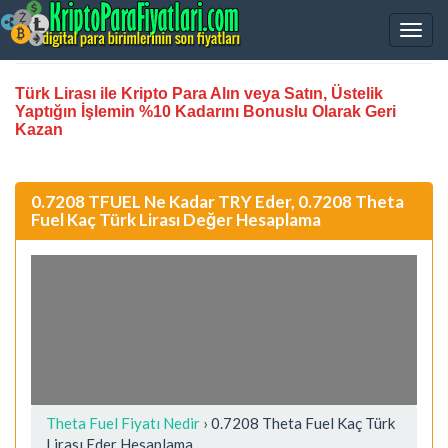
Türk Lirası ile Kripto Para Alın veya Satın, Üstelik
Yaptığın İşlemin %10 Kadarını Bonuslu Olarak Geri
Kazan
0.7208 TFUEL Ne Kadar TRY Eder, 0.7208 Theta
Fuel Kaç Türk Lirası Değer Hesaplama
Theta Fuel Fiyatı Nedir
›
0.7208 Theta Fuel Kaç Türk
Lirası Eder Hesaplama