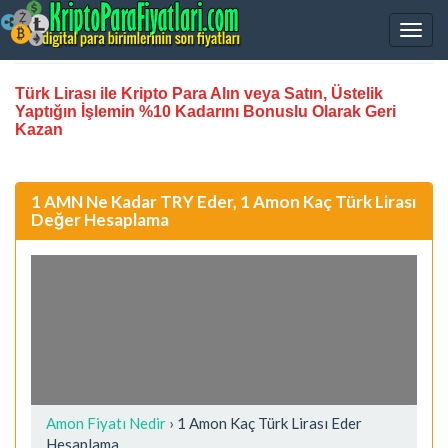
Türk Lirası ile Kripto Para Alın veya Satın, Üstelik
Yaptığın İşlemin %10 Kadarını Bonuslu Olarak Geri
Kazan
1 AMN Ne Kadar TRY Eder, 1 Amon Kaç Türk Lirası
Değer Hesaplama
Amon Fiyatı Nedir
›
1 Amon Kaç Türk Lirası Eder
Hesaplama