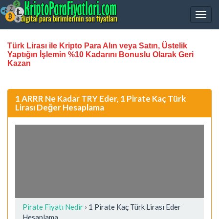
Türk Lirası ile Kripto Para Alın veya Satın, Üstelik
Yaptığın İşlemin %10 Kadarını Bonuslu Olarak Geri
Kazan
1 ARRR Ne Kadar TRY Eder, 1 Pirate Kaç Türk
Lirası Değer Hesaplama
Pirate Fiyatı Nedir
›
1 Pirate Kaç Türk Lirası Eder
Hesaplama