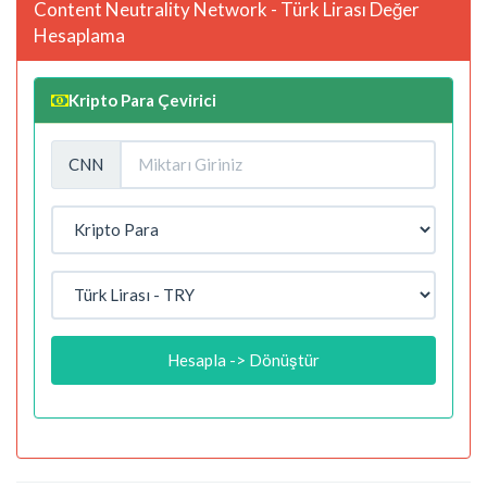
Content Neutrality Network - Türk Lirası Değer
Hesaplama
Kripto Para Çevirici
CNN
Hesapla -> Dönüştür