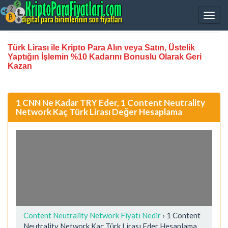
Türk Lirası ile Kripto Para Alın veya Satın, Üstelik
Yaptığın İşlemin %10 Kadarını Bonuslu Olarak Geri
Kazan
1 CNN Ne Kadar TRY Eder, 1 Content Neutrality
Network Kaç Türk Lirası Değer Hesaplama
Content Neutrality Network Fiyatı Nedir
›
1 Content
Neutrality Network Kaç Türk Lirası Eder Hesaplama