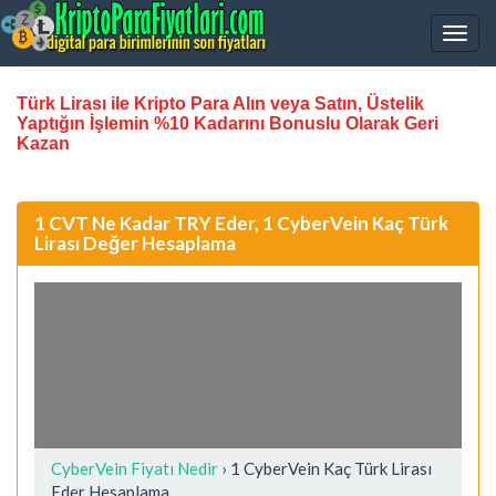
Türk Lirası ile Kripto Para Alın veya Satın, Üstelik
Yaptığın İşlemin %10 Kadarını Bonuslu Olarak Geri
Kazan
1 CVT Ne Kadar TRY Eder, 1 CyberVein Kaç Türk
Lirası Değer Hesaplama
CyberVein Fiyatı Nedir
›
1 CyberVein Kaç Türk Lirası
Eder Hesaplama