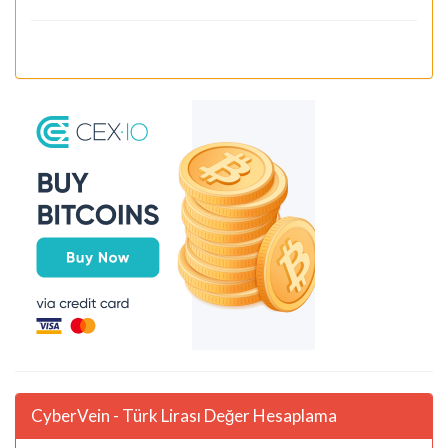
CyberVein - Türk Lirası Değer Hesaplama