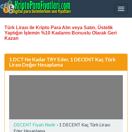
Türk Lirası ile Kripto Para Alın veya Satın, Üstelik
Yaptığın İşlemin %10 Kadarını Bonuslu Olarak Geri
Kazan
1 DCT Ne Kadar TRY Eder, 1 DECENT Kaç Türk
Lirası Değer Hesaplama
DECENT Fiyatı Nedir
›
1 DECENT Kaç Türk Lirası
Eder Hesaplama