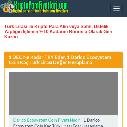
Türk Lirası ile Kripto Para Alın veya Satın, Üstelik
Yaptığın İşlemin %10 Kadarını Bonuslu Olarak Geri
Kazan
1 DEC Ne Kadar TRY Eder, 1 Darico Ecosystem
Coin Kaç Türk Lirası Değer Hesaplama
Darico Ecosystem Coin Fiyatı Nedir
›
1 Darico
Ecosystem Coin Kaç Türk Lirası Eder Hesaplama