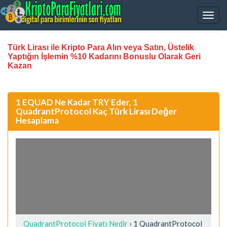
Türk Lirası ile Kripto Para Alın veya Satın, Üstelik
Yaptığın İşlemin %10 Kadarını Bonuslu Olarak Geri
Kazan
1 EQUAD Ne Kadar TRY Eder, 1
QuadrantProtocol Kaç Türk Lirası Değer
Hesaplama
QuadrantProtocol Fiyatı Nedir
›
1 QuadrantProtocol