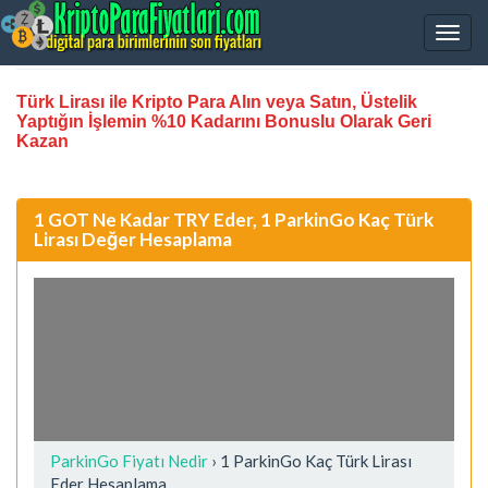
Türk Lirası ile Kripto Para Alın veya Satın, Üstelik
Yaptığın İşlemin %10 Kadarını Bonuslu Olarak Geri
Kazan
1 GOT Ne Kadar TRY Eder, 1 ParkinGo Kaç Türk
Lirası Değer Hesaplama
ParkinGo Fiyatı Nedir
›
1 ParkinGo Kaç Türk Lirası
Eder Hesaplama