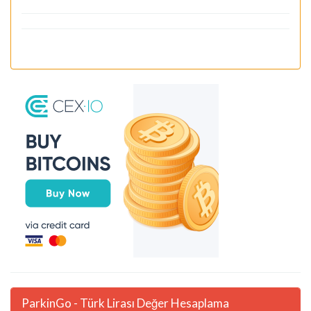
ParkinGo - Türk Lirası Değer Hesaplama