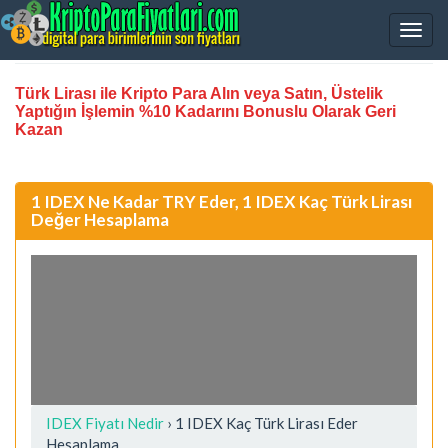
Türk Lirası ile Kripto Para Alın veya Satın, Üstelik
Yaptığın İşlemin %10 Kadarını Bonuslu Olarak Geri
Kazan
1 IDEX Ne Kadar TRY Eder, 1 IDEX Kaç Türk Lirası
Değer Hesaplama
IDEX Fiyatı Nedir
›
1 IDEX Kaç Türk Lirası Eder
Hesaplama