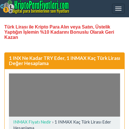
Türk Lirası ile Kripto Para Alın veya Satın, Üstelik
Yaptığın İşlemin %10 Kadarını Bonuslu Olarak Geri
Kazan
1 INX Ne Kadar TRY Eder, 1 INMAX Kaç Türk Lirası
Değer Hesaplama
INMAX Fiyatı Nedir
›
1 INMAX Kaç Türk Lirası Eder
Hesaplama