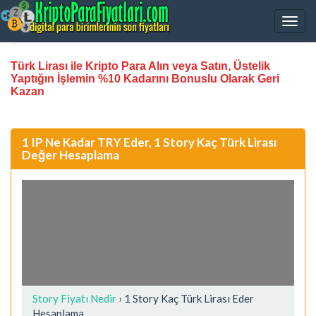
Türk Lirası ile Kripto Para Alın veya Satın, Üstelik
Yaptığın İşlemin %10 Kadarını Bonuslu Olarak Geri
Kazan
1 IP Ne Kadar TRY Eder, 1 Story Kaç Türk Lirası
Değer Hesaplama
Story Fiyatı Nedir
›
1 Story Kaç Türk Lirası Eder
Hesaplama