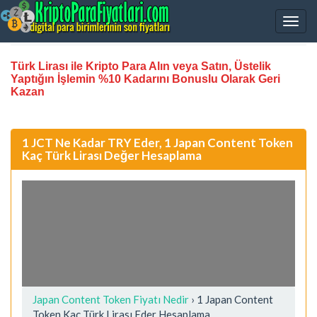
Türk Lirası ile Kripto Para Alın veya Satın, Üstelik
Yaptığın İşlemin %10 Kadarını Bonuslu Olarak Geri
Kazan
1 JCT Ne Kadar TRY Eder, 1 Japan Content Token
Kaç Türk Lirası Değer Hesaplama
Japan Content Token Fiyatı Nedir
›
1 Japan Content
Token Kaç Türk Lirası Eder Hesaplama