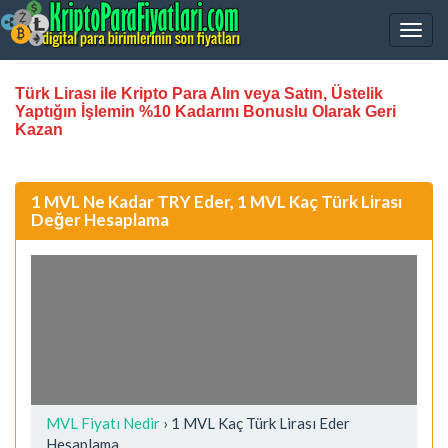
Türk Lirası ile Kripto Para Alın veya Satın, Üstelik
Yaptığın İşlemin %10 Kadarını Bonuslu Olarak Geri
Kazan
1 MVL Ne Kadar TRY Eder, 1 MVL Kaç Türk Lirası
Değer Hesaplama
MVL Fiyatı Nedir
›
1 MVL Kaç Türk Lirası Eder
Hesaplama