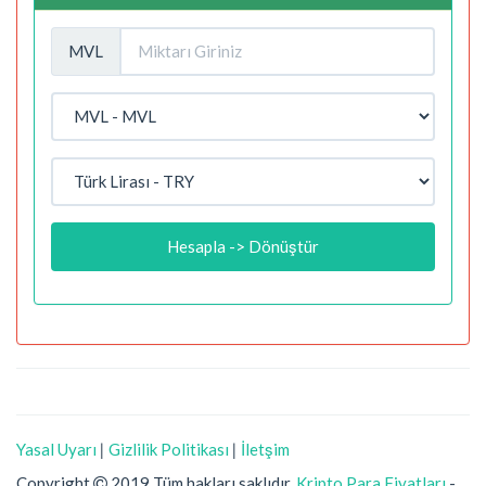
MVL
Hesapla -> Dönüştür
Yasal Uyarı
|
Gizlilik Politikası
|
İletşim
Copyright
2019 Tüm hakları saklıdır.
Kripto Para Fiyatları
-