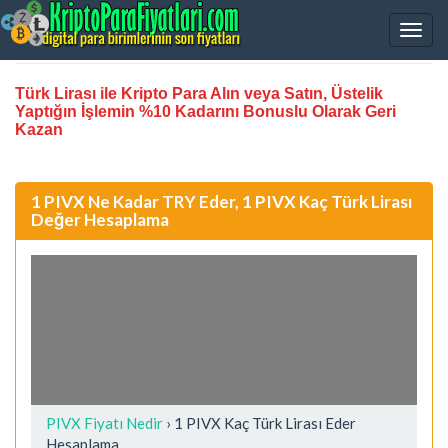
Türk Lirası ile Kripto Para Alın veya Satın, Üstelik
Yaptığın İşlemin %10 Kadarını Bonuslu Olarak Geri
Kazan
1 PIVX Ne Kadar TRY Eder, 1 PIVX Kaç Türk Lirası
Değer Hesaplama
PIVX Fiyatı Nedir
›
1 PIVX Kaç Türk Lirası Eder
Hesaplama