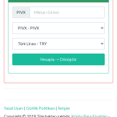
PIVX
Hesapla -> Dönüştür
Yasal Uyarı
|
Gizlilik Politikası
|
İletşim
Copyright
2019 Tüm hakları saklıdır.
Kripto Para Fiyatları
-