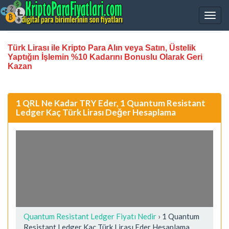
Türk Lirası ile Kripto Para Alın veya Satın, Üstelik
Yaptığın İşlemin %10 Kadarını Bonuslu Olarak Geri
Kazan
1 QRL Ne Kadar TRY Eder, 1 Quantum Resistant
Ledger Kaç Türk Lirası Değer Hesaplama
Quantum Resistant Ledger Fiyatı Nedir
›
1 Quantum
Resistant Ledger Kaç Türk Lirası Eder Hesaplama