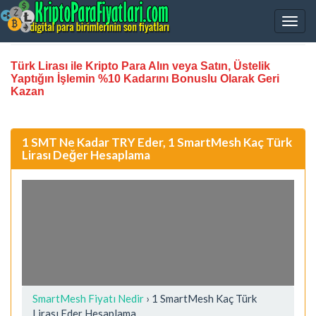
Türk Lirası ile Kripto Para Alın veya Satın, Üstelik
Yaptığın İşlemin %10 Kadarını Bonuslu Olarak Geri
Kazan
1 SMT Ne Kadar TRY Eder, 1 SmartMesh Kaç Türk
Lirası Değer Hesaplama
SmartMesh Fiyatı Nedir
›
1 SmartMesh Kaç Türk
Lirası Eder Hesaplama