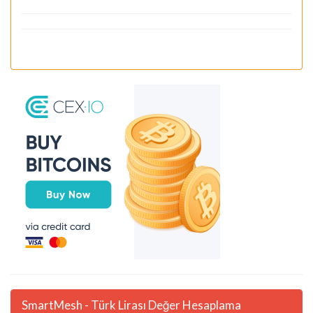
SmartMesh - Türk Lirası Değer Hesaplama