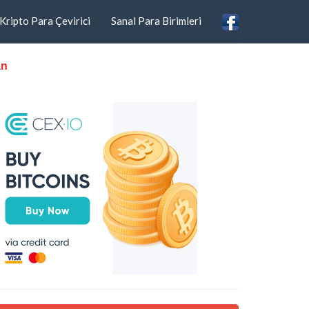
Kripto Para Çevirici
Sanal Para Birimleri
an