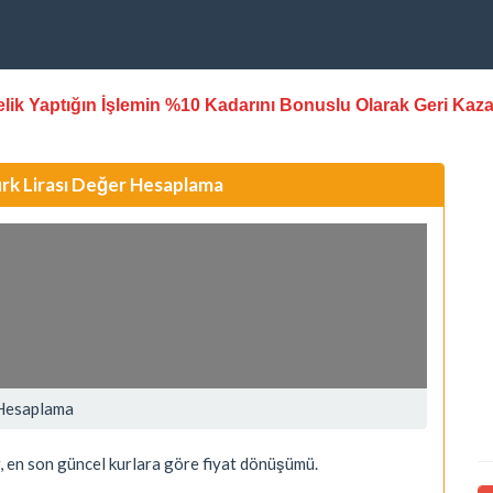
stelik Yaptığın İşlemin %10 Kadarını Bonuslu Olarak Geri Kaz
ürk Lirası Değer Hesaplama
 Hesaplama
, en son güncel kurlara göre fiyat dönüşümü.