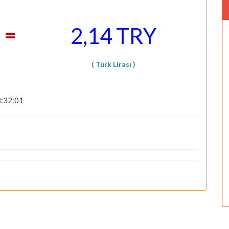
=
2,14 TRY
( Türk Lirası )
8:32:01