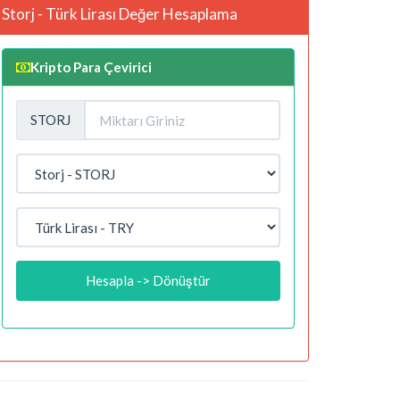
Storj - Türk Lirası Değer Hesaplama
Kripto Para Çevirici
STORJ
Hesapla -> Dönüştür