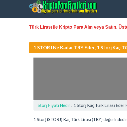
Türk Lirası ile Kripto Para Alın veya Satın, Ü
1 STORJ Ne Kadar TRY Eder, 1 Storj Kaç T
Storj Fiyatı Nedir
›
1 Storj Kaç Türk Lirası Eder
1 Storj (STORJ) Kaç Türk Lirası (TRY) değerindedir