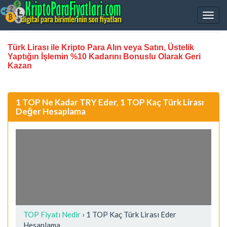
Türk Lirası ile Kripto Para Alın veya Satın, Üstelik
Yaptığın İşlemin %10 Kadarını Bonuslu Olarak Geri
Kazan
1 TOP Ne Kadar TRY Eder, 1 TOP Kaç Türk Lirası
Değer Hesaplama
TOP Fiyatı Nedir
›
1 TOP Kaç Türk Lirası Eder
Hesaplama