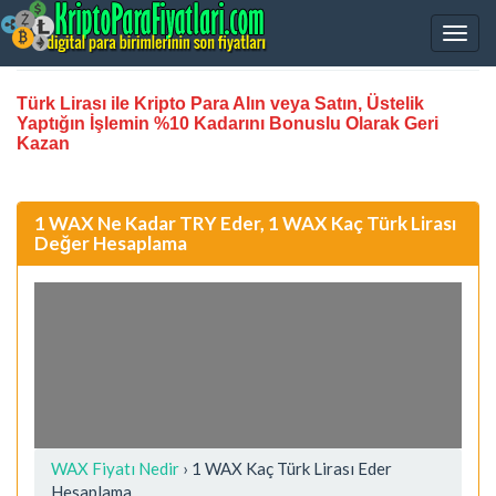
Türk Lirası ile Kripto Para Alın veya Satın, Üstelik
Yaptığın İşlemin %10 Kadarını Bonuslu Olarak Geri
Kazan
1 WAX Ne Kadar TRY Eder, 1 WAX Kaç Türk Lirası
Değer Hesaplama
WAX Fiyatı Nedir
›
1 WAX Kaç Türk Lirası Eder
Hesaplama