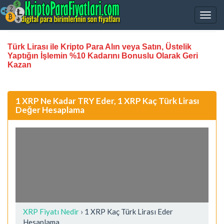
Türk Lirası ile Kripto Para Alın veya Satın, Üstelik
Yaptığın İşlemin %10 Kadarını Bonuslu Olarak Geri
Kazan
1 XRP Ne Kadar TRY Eder, 1 XRP Kaç Türk Lirası
Değer Hesaplama
XRP Fiyatı Nedir
›
1 XRP Kaç Türk Lirası Eder
Hesaplama