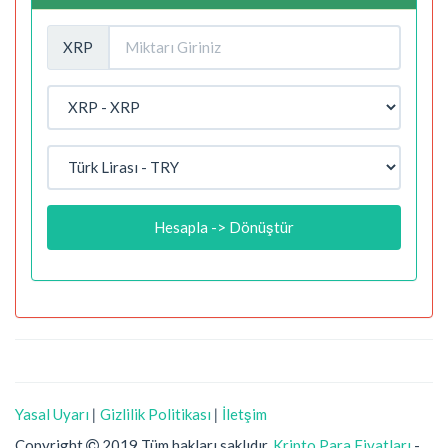
XRP
Hesapla -> Dönüştür
Yasal Uyarı
|
Gizlilik Politikası
|
İletşim
Copyright
2019 Tüm hakları saklıdır.
Kripto Para Fiyatları
-