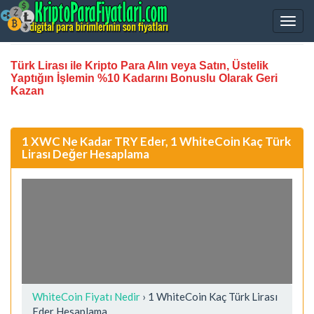
Türk Lirası ile Kripto Para Alın veya Satın, Üstelik
Yaptığın İşlemin %10 Kadarını Bonuslu Olarak Geri
Kazan
1 XWC Ne Kadar TRY Eder, 1 WhiteCoin Kaç Türk
Lirası Değer Hesaplama
WhiteCoin Fiyatı Nedir
›
1 WhiteCoin Kaç Türk Lirası
Eder Hesaplama