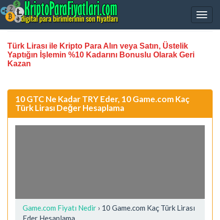
Türk Lirası ile Kripto Para Alın veya Satın, Üstelik
Yaptığın İşlemin %10 Kadarını Bonuslu Olarak Geri
Kazan
10 GTC Ne Kadar TRY Eder, 10 Game.com Kaç
Türk Lirası Değer Hesaplama
Game.com Fiyatı Nedir
›
10 Game.com Kaç Türk Lirası
Eder Hesaplama