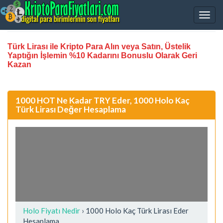
Türk Lirası ile Kripto Para Alın veya Satın, Üstelik
Yaptığın İşlemin %10 Kadarını Bonuslu Olarak Geri
Kazan
1000 HOT Ne Kadar TRY Eder, 1000 Holo Kaç
Türk Lirası Değer Hesaplama
Holo Fiyatı Nedir
›
1000 Holo Kaç Türk Lirası Eder
Hesaplama