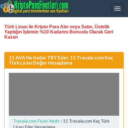
Türk Lirası ile Kripto Para Alın veya Satın, Üstelik
Yaptığın İşlemin %10 Kadarını Bonuslu Olarak Geri
Kazan
11 AVA Ne Kadar TRY Eder, 11 Travala.com Kaç
Türk Lirası Değer Hesaplama
Travala.com Fiyatı Nedir
›
11 Travala.com Kaç Türk
Lirası Eder Hesaplama