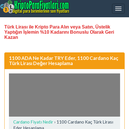
Türk Lirası ile Kripto Para Alın veya Satın, Üstelik
Yaptığın İşlemin %10 Kadarını Bonuslu Olarak Geri
Kazan
1100 ADA Ne Kadar TRY Eder, 1100 Cardano Kaç
Türk Lirası Değer Hesaplama
Cardano Fiyatı Nedir
›
1100 Cardano Kaç Türk Lirası
Eder Hesaplama