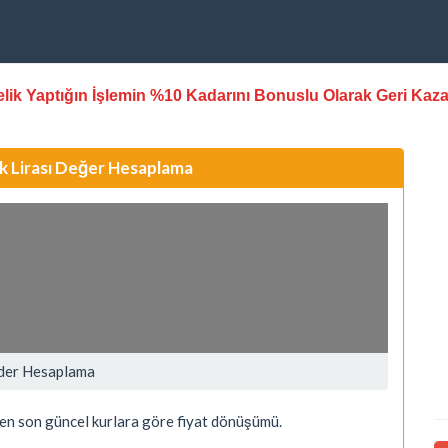
stelik Yaptığın İşlemin %10 Kadarını Bonuslu Olarak Geri Kaz
rk Lirası Değer Hesaplama
 Eder Hesaplama
, en son güncel kurlara göre fiyat dönüşümü.