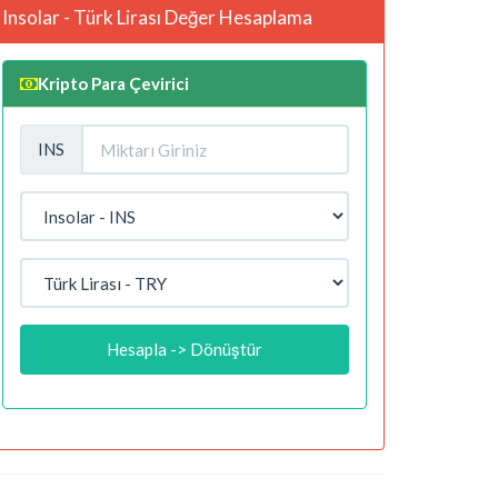
Insolar - Türk Lirası Değer Hesaplama
Kripto Para Çevirici
INS
Hesapla -> Dönüştür