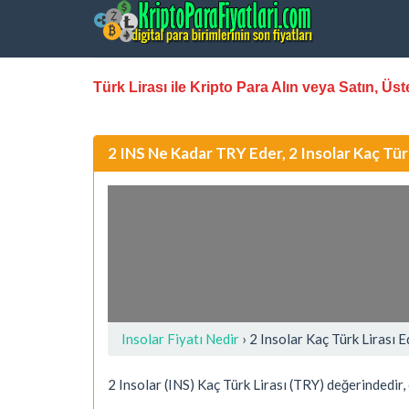
Türk Lirası ile Kripto Para Alın veya Satın, Ü
2 INS Ne Kadar TRY Eder, 2 Insolar Kaç Tü
Insolar Fiyatı Nedir
›
2 Insolar Kaç Türk Lirası
2 Insolar (INS) Kaç Türk Lirası (TRY) değerindedir