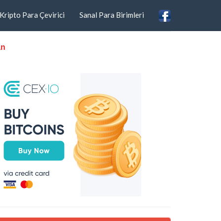
Kripto Para Çevirici
Sanal Para Birimleri
an