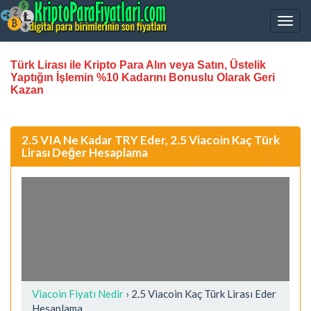
Türk Lirası ile Kripto Para Alın veya Satın, Üstelik
Yaptığın İşlemin %10 Kadarını Bonuslu Olarak Geri
Kazan
2.5 VIA Ne Kadar TRY Eder, 2.5 Viacoin Kaç Türk
Lirası Değer Hesaplama
Viacoin Fiyatı Nedir
›
2.5 Viacoin Kaç Türk Lirası Eder
Hesaplama