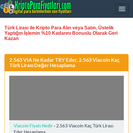
Türk Lirası ile Kripto Para Alın veya Satın, Üstelik
Yaptığın İşlemin %10 Kadarını Bonuslu Olarak Geri
Kazan
2.563 VIA Ne Kadar TRY Eder, 2.563 Viacoin Kaç
Türk Lirası Değer Hesaplama
Viacoin Fiyatı Nedir
›
2.563 Viacoin Kaç Türk Lirası
Eder Hesaplama