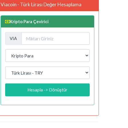
Viacoin - Türk Lirası Değer Hesaplama
Kripto Para Çevirici
VIA
Hesapla -> Dönüştür