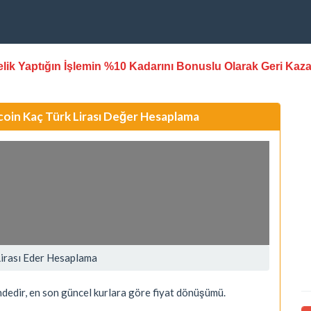
stelik Yaptığın İşlemin %10 Kadarını Bonuslu Olarak Geri Kaz
coin Kaç Türk Lirası Değer Hesaplama
Lirası Eder Hesaplama
ndedir, en son güncel kurlara göre fiyat dönüşümü.