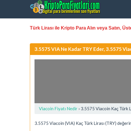
Türk Lirası ile Kripto Para Alın veya Satın, Ü
3.5575 VIA Ne Kadar TRY Eder, 3.5575 Via
Viacoin Fiyatı Nedir
›
3.5575 Viacoin Kaç Türk 
3.5575 Viacoin (VIA) Kaç Türk Lirası (TRY) değeri