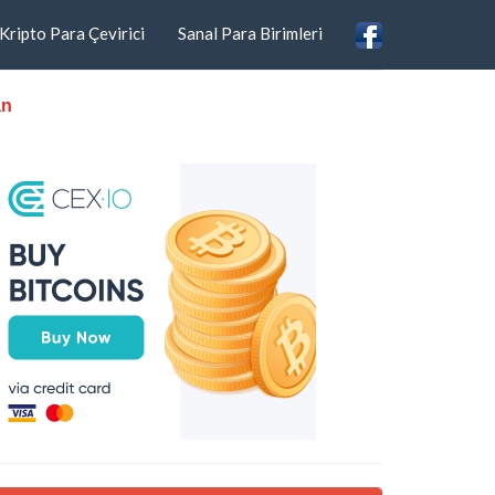
Kripto Para Çevirici
Sanal Para Birimleri
an