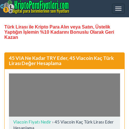
Türk Lirası ile Kripto Para Alın veya Satın, Üstelik
Yaptığın İşlemin %10 Kadarını Bonuslu Olarak Geri
Kazan
45 VIA Ne Kadar TRY Eder, 45 Viacoin Kaç Türk
Lirası Değer Hesaplama
Viacoin Fiyatı Nedir
›
45 Viacoin Kaç Türk Lirası Eder
Hesaplama