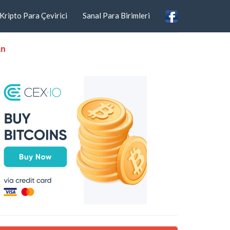
Kripto Para Çevirici
Sanal Para Birimleri
an