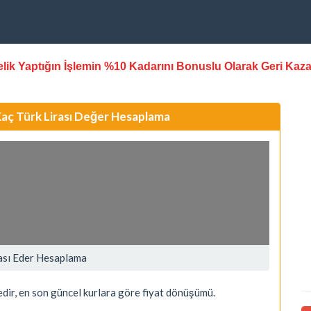
stelik Yaptığın İşlemin %10 Kadarını Bonuslu Olarak Geri Kaz
aç Türk Lirası Değer Hesaplama
ası Eder Hesaplama
dir, en son güncel kurlara göre fiyat dönüşümü.