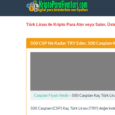
Türk Lirası ile Kripto Para Alın veya Satın, Ü
500 CSP Ne Kadar TRY Eder, 500 Caspian K
Caspian Fiyatı Nedir
›
500 Caspian Kaç Türk Lir
500 Caspian (CSP) Kaç Türk Lirası (TRY) değerinde