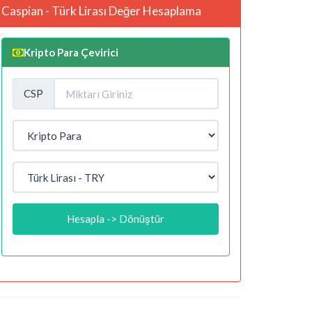
Caspian - Türk Lirası Değer Hesaplama
Kripto Para Çevirici
CSP
Hesapla -> Dönüştür