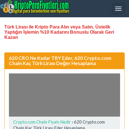
Türk Lirası ile Kripto Para Alın veya Satın, Üstelik
Yaptığın İşlemin %10 Kadarını Bonuslu Olarak Geri
Kazan
620 CRO Ne Kadar TRY Eder, 620 Crypto.com
Chain Kaç Türk Lirası Değer Hesaplama
Crypto.com Chain Fiyatı Nedir
›
620 Crypto.com
Chain Kaç Türk Lirası Eder Hesaplama