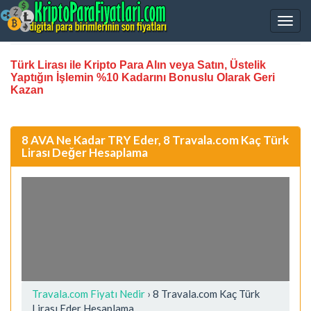
Türk Lirası ile Kripto Para Alın veya Satın, Üstelik
Yaptığın İşlemin %10 Kadarını Bonuslu Olarak Geri
Kazan
8 AVA Ne Kadar TRY Eder, 8 Travala.com Kaç Türk
Lirası Değer Hesaplama
Travala.com Fiyatı Nedir
›
8 Travala.com Kaç Türk
Lirası Eder Hesaplama