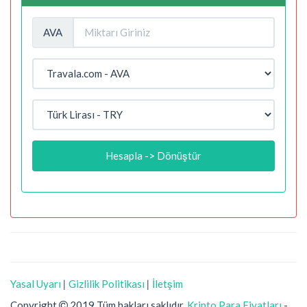
AVA
Hesapla -> Dönüştür
Yasal Uyarı
|
Gizlilik Politikası
|
İletşim
Copyright
2019 Tüm hakları saklıdır.
Kripto Para Fiyatları
-