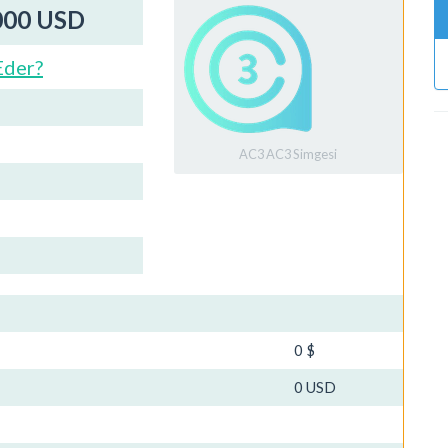
000 USD
Eder?
AC3 AC3 Simgesi
0 $
0 USD