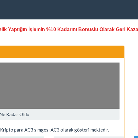
stelik Yaptığın İşlemin %10 Kadarını Bonuslu Olarak Geri Kaz
 Ne Kadar Oldu
ripto para AC3 simgesi AC3 olarak gösterilmektedir.