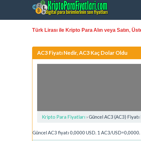
Türk Lirası ile Kripto Para Alın veya Satın, Ü
AC3 Fiyatı Nedir, AC3 Kaç Dolar Oldu
Kripto Para Fiyatları
› Güncel AC3 (AC3) Fiyatı
Güncel AC3 fiyatı 0,0000 USD. 1 AC3/USD=0,0000. K