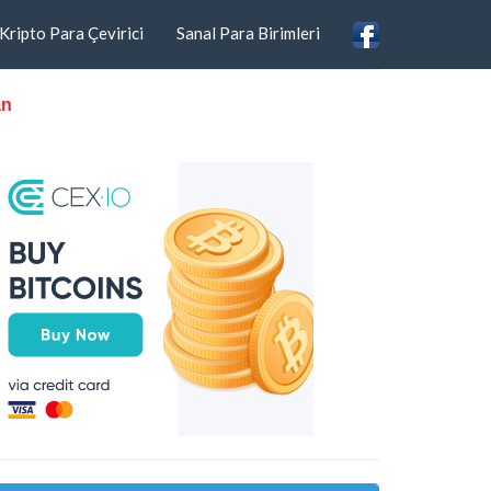
Kripto Para Çevirici
Sanal Para Birimleri
an