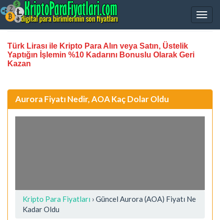
Türk Lirası ile Kripto Para Alın veya Satın, Üstelik
Yaptığın İşlemin %10 Kadarını Bonuslu Olarak Geri
Kazan
Aurora Fiyatı Nedir, AOA Kaç Dolar Oldu
Kripto Para Fiyatları
› Güncel Aurora (AOA) Fiyatı Ne
Kadar Oldu