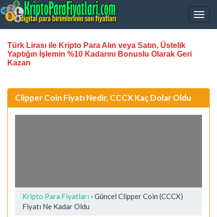
Türk Lirası ile Kripto Para Alın veya Satın, Üstelik
Yaptığın İşlemin %10 Kadarını Bonuslu Olarak Geri
Kazan
Clipper Coin Fiyatı Nedir, CCCX Kaç Dolar Oldu
Kripto Para Fiyatları
› Güncel Clipper Coin (CCCX)
Fiyatı Ne Kadar Oldu