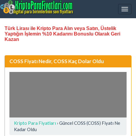
Türk Lirası ile Kripto Para Alın veya Satın, Üstelik
Yaptığın İşlemin %10 Kadarını Bonuslu Olarak Geri
Kazan
COSS Fiyatı Nedir, COSS Kaç Dolar Oldu
Kripto Para Fiyatları
› Güncel COSS (COSS) Fiyatı Ne
Kadar Oldu