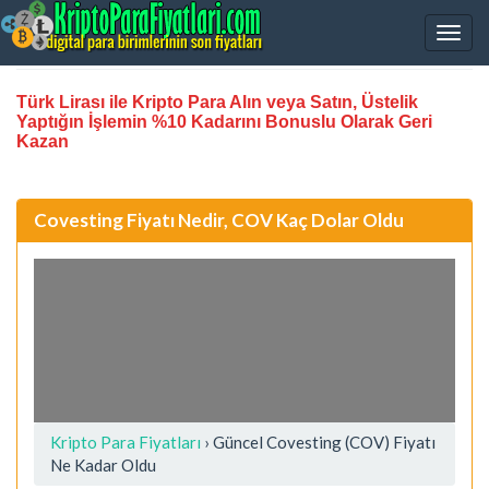
Türk Lirası ile Kripto Para Alın veya Satın, Üstelik
Yaptığın İşlemin %10 Kadarını Bonuslu Olarak Geri
Kazan
Covesting Fiyatı Nedir, COV Kaç Dolar Oldu
Kripto Para Fiyatları
› Güncel Covesting (COV) Fiyatı
Ne Kadar Oldu