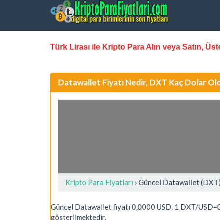
Türk Lirası ile Kripto Para Alın veya Satın, Ü
Datawallet Fiyatı Nedir, DXT Kaç Dolar Ol
Kripto Para Fiyatları
› Güncel Datawallet (DXT)
Güncel Datawallet fiyatı 0,0000 USD. 1 DXT/USD=0
gösterilmektedir.