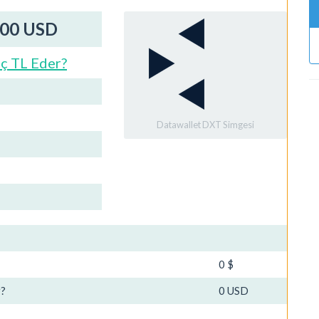
000 USD
ç TL Eder?
Datawallet DXT Simgesi
0 $
r?
0 USD