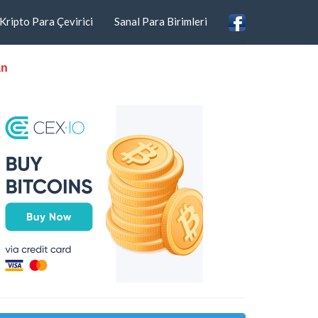
Kripto Para Çevirici
Sanal Para Birimleri
an