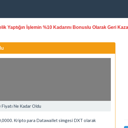
stelik Yaptığın İşlemin %10 Kadarını Bonuslu Olarak Geri Kaz
du
 Fiyatı Ne Kadar Oldu
,0000. Kripto para Datawallet simgesi DXT olarak