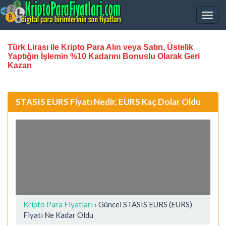
Türk Lirası ile Kripto Para Alın veya Satın, Üstelik
Yaptığın İşlemin %10 Kadarını Bonuslu Olarak Geri
Kazan
STASIS EURS Fiyatı Nedir, EURS Kaç Dolar Oldu
Kripto Para Fiyatları
› Güncel STASIS EURS (EURS)
Fiyatı Ne Kadar Oldu