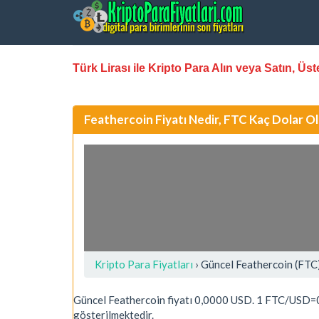
Türk Lirası ile Kripto Para Alın veya Satın, Ü
Feathercoin Fiyatı Nedir, FTC Kaç Dolar O
Kripto Para Fiyatları
› Güncel Feathercoin (FTC
Güncel Feathercoin fiyatı 0,0000 USD. 1 FTC/USD=0
gösterilmektedir.