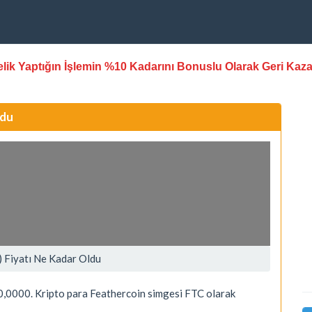
stelik Yaptığın İşlemin %10 Kadarını Bonuslu Olarak Geri Kaz
ldu
) Fiyatı Ne Kadar Oldu
,0000. Kripto para Feathercoin simgesi FTC olarak