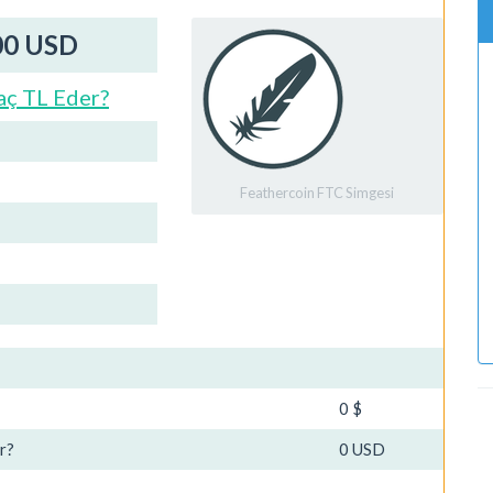
00 USD
aç TL Eder?
Feathercoin FTC Simgesi
0 $
r?
0 USD