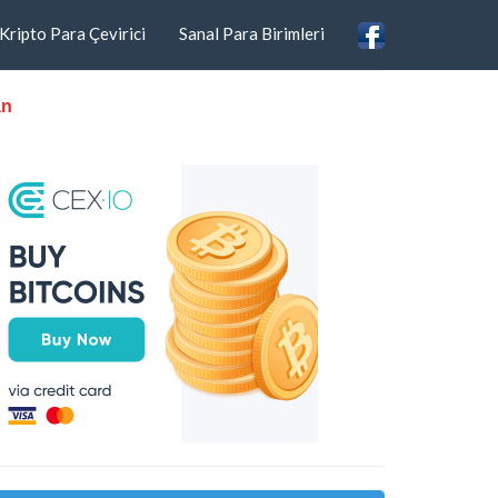
Kripto Para Çevirici
Sanal Para Birimleri
an