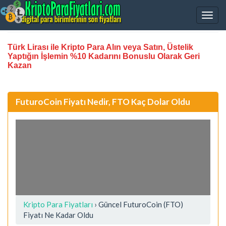
Türk Lirası ile Kripto Para Alın veya Satın, Üstelik
Yaptığın İşlemin %10 Kadarını Bonuslu Olarak Geri
Kazan
FuturoCoin Fiyatı Nedir, FTO Kaç Dolar Oldu
Kripto Para Fiyatları
› Güncel FuturoCoin (FTO)
Fiyatı Ne Kadar Oldu