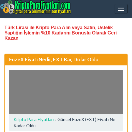
Türk Lirası ile Kripto Para Alın veya Satın, Üstelik
Yaptığın İşlemin %10 Kadarını Bonuslu Olarak Geri
Kazan
FuzeX Fiyatı Nedir, FXT Kaç Dolar Oldu
Kripto Para Fiyatları
› Güncel FuzeX (FXT) Fiyatı Ne
Kadar Oldu