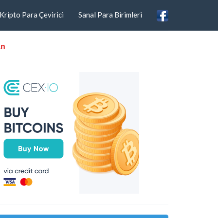
Kripto Para Çevirici
Sanal Para Birimleri
an