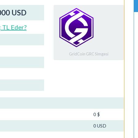
0000 USD
 TL Eder?
GridCoin GRC Simgesi
0 $
0 USD