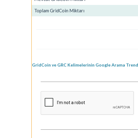
Toplam GridCoin Miktarı
GridCoin ve GRC Kelimelerinin Google Arama Trendl