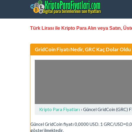
Türk Lirası ile Kripto Para Alın veya Satın, Ü
GridCoin Fiyatı Nedir, GRC Kaç Dolar Oldu
Kripto Para Fiyatları
› Güncel GridCoin (GRC) F
Güncel GridCoin fiyatı 0,0000 USD. 1 GRC/USD=0,0
gösterilmektedir.