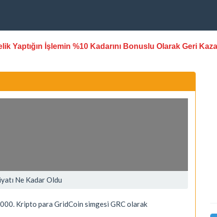
stelik Yaptığın İşlemin %10 Kadarını Bonuslu Olarak Geri Kaz
iyatı Ne Kadar Oldu
000. Kripto para GridCoin simgesi GRC olarak