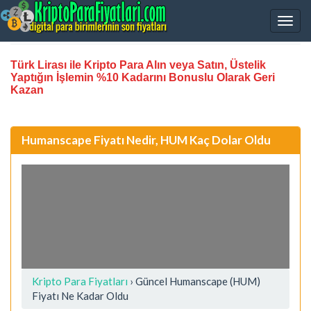
Türk Lirası ile Kripto Para Alın veya Satın, Üstelik
Yaptığın İşlemin %10 Kadarını Bonuslu Olarak Geri
Kazan
Humanscape Fiyatı Nedir, HUM Kaç Dolar Oldu
Kripto Para Fiyatları
› Güncel Humanscape (HUM)
Fiyatı Ne Kadar Oldu