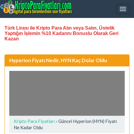
Türk Lirası ile Kripto Para Alın veya Satın, Üstelik
Yaptığın İşlemin %10 Kadarını Bonuslu Olarak Geri
Kazan
Hyperion Fiyatı Nedir, HYN Kaç Dolar Oldu
Kripto Para Fiyatları
› Güncel Hyperion (HYN) Fiyatı
Ne Kadar Oldu