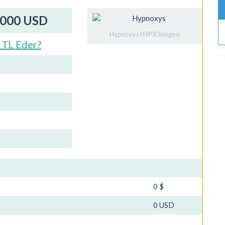
0000 USD
Hypnoxys HYPX Simgesi
 TL Eder?
0 $
0 USD